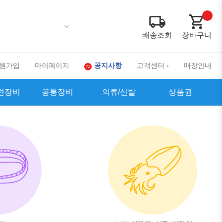
배송조회
장바구니
원가입
마이페이지
공지사항
고객센터 ›
매장안내
련장비
공통장비
의류/신발
상품권