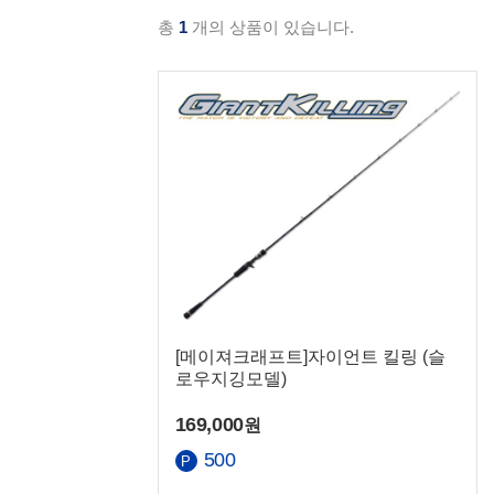
총
1
개의 상품이 있습니다.
열기/닫기
맨 위로
맨 아래로
국민
농협
[메이져크래프트]자이언트 킬링 (슬
로우지깅모델)
169,000
원
500