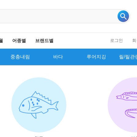
인기 검색어 더보기
월
어종별
브랜드별
로그인
회
중층내림
바다
루어지깅
릴/릴관