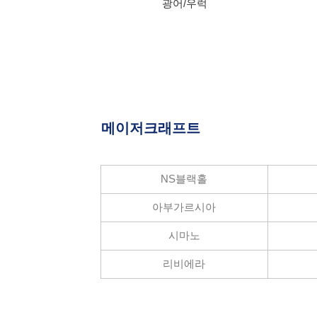
광어/우럭
메이저크래프트
NS블랙홀
공지사항
아부가르시아
고객센터 전
시마노
매장 영업시
리비에라