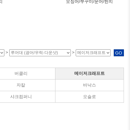
치
오징어/쭈꾸미/문어/한치
>
>
GO
버클리
메이저크래프트
자칼
바낙스
샤크컴퍼니
오슬로