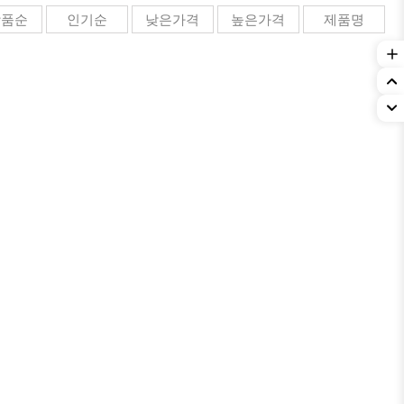
상품순
인기순
낮은가격
높은가격
제품명