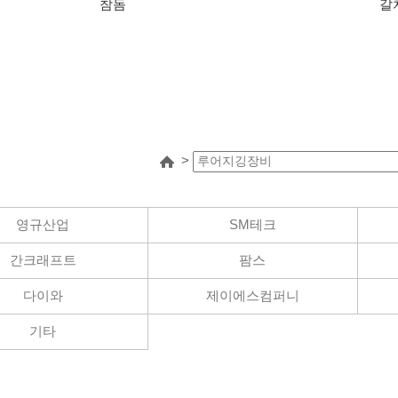
참돔
갈
>
영규산업
SM테크
간크래프트
팜스
화번호
다이와
제이에스컴퍼니
간
기타