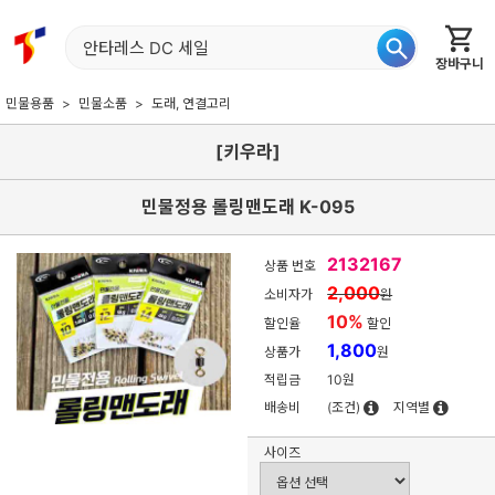
장바구니
홈
신상품
재입고
베스트
특가
이월
어종별
민물용품
민물소품
도래, 연결고리
[키우라]
민물정용 롤링맨도래 K-095
2132167
상품 번호
2,000
소비자가
원
10
%
할인율
할인
1,800
상품가
원
적립금
10원
배송비
(조건)
지역별
사이즈