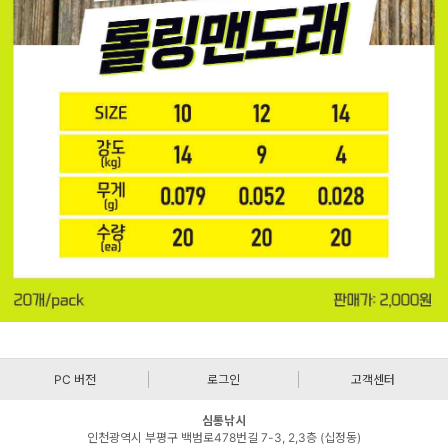
PC 버전
로그인
고객센터
심통낚시
인천광역시 부평구 백범로478번길 7-3, 2,3층 (십정동)