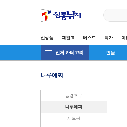
신상품
재입고
베스트
특가
이
전체 카테고리
민물
나루예찌
동경조구
나루예찌
세트찌