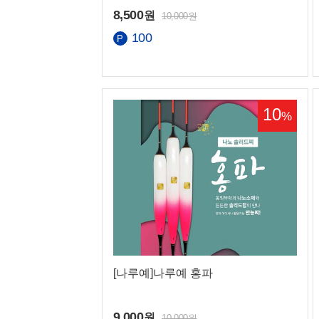
8,500
원
10,000원
100
10
%
공지사항
고객센터 전
매장 영업시
[나루예]나루예 홍파
9,000
원
10,000원