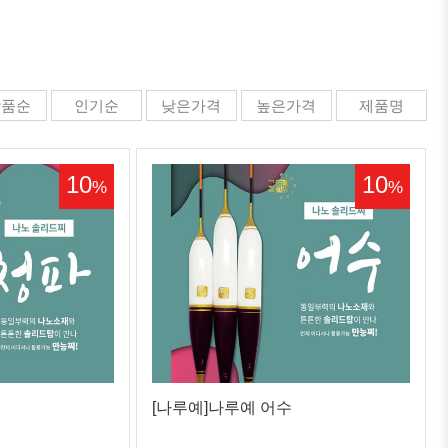
상품순
인기순
낮은가격
높은가격
제품명
10
10
%
%
[나루예]나루예 어수