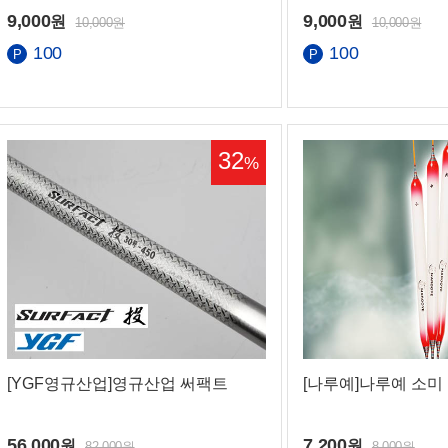
9,000
9,000
원
원
10,000원
10,000원
100
100
32
%
화번호
간
[YGF영규산업]영규산업 써팩트
[나루예]나루예 소미
56,000
7,200
원
원
82,000원
8,000원