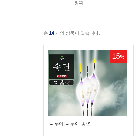
장찌
총
14
개의 상품이 있습니다.
15
%
[나루예]나루예 송연