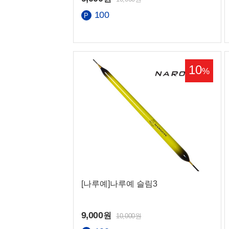
100
열기/닫기
맨 위로
맨 아래로
10
%
국민
농협
[나루예]나루예 슬림3
9,000
원
10,000원