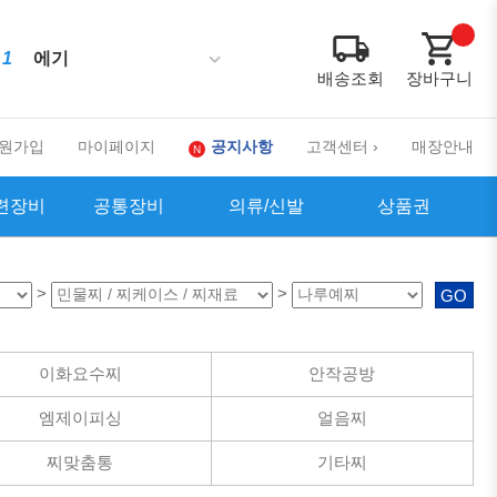
1
에기
배송조회
장바구니
10
2
3
4
5
6
7
8
9
원가입
마이페이지
공지사항
고객센터 ›
매장안내
련장비
공통장비
의류/신발
상품권
>
>
GO
이화요수찌
안작공방
엠제이피싱
얼음찌
찌맞춤통
기타찌