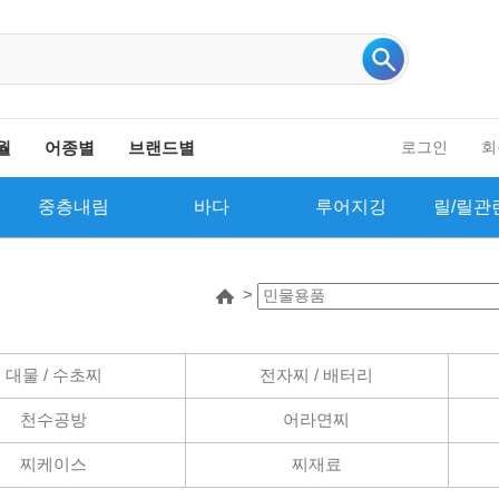
인기 검색어 더보기
월
어종별
브랜드별
로그인
회
중층내림
바다
루어지깅
릴/릴관
>
대물 / 수초찌
전자찌 / 배터리
천수공방
어라연찌
찌케이스
찌재료