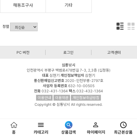
해동조구사
기타
정렬
PC 버전
로그인
고객센터
심통낚시
인천광역시 부평구 백범로478번길 7-3, 2,3층 (십정동)
대표
심현기
개인정보책임자
심현기
통신판매업신고번호
2020-인천부평-2797호
사업자 등록번호
632-10-00505
전화
032-431-1364
팩스
032-432-1364
이용안내
이용약관
개인정보취급방침
Copyright © 심통낚시 All rights reserved.
홈
카테고리
상품검색
마이페이지
최근본상품