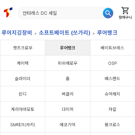
장바구니
홈
신상품
재입고
베스트
특가
이월
어종별
루어지깅장비
소프트베이트 (쏘가리)
루어뱅크
캣츠크로우
루어뱅크
베이트브레스
케이텍
피쉬애로우
OSP
슬라이더
줌
배스랜드
린디
버클리
슈어캐치
게리야마모토
다미끼
쟈칼
SM테크(카키)
에코기어
몽크로스