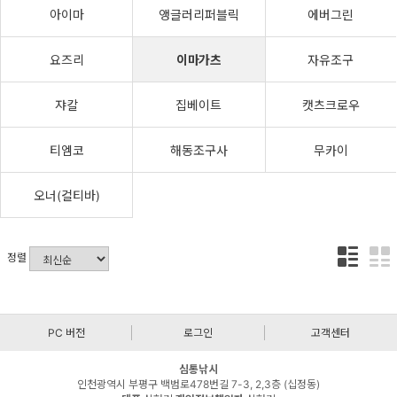
아이마
앵글러리퍼블릭
에버그린
요즈리
이마가츠
자유조구
쟈칼
집베이트
캣츠크로우
티엠코
해동조구사
무카이
오너(컬티바)
정렬
PC 버전
로그인
고객센터
심통낚시
인천광역시 부평구 백범로478번길 7-3, 2,3층 (십정동)