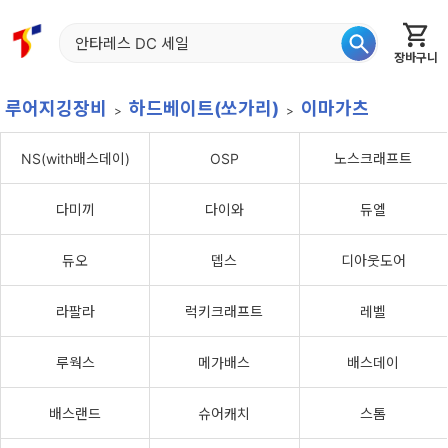
장바구니
홈
신상품
재입고
베스트
특가
이월
어종별
루어지깅장비
하드베이트(쏘가리)
이마가츠
NS(with배스데이)
OSP
노스크래프트
다미끼
다이와
듀엘
듀오
뎁스
디아웃도어
라팔라
럭키크래프트
레벨
루웍스
메가배스
배스데이
배스랜드
슈어캐치
스톰