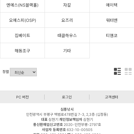
엔에스(NS블랙홀)
자칼
에이텍
오에스피(OSP)
요즈리
워터맨
집베이트
태클하우스
티엠코
해동조구
기타
정렬
PC 버전
로그인
고객센터
심통낚시
인천광역시 부평구 백범로478번길 7-3, 2,3층 (십정동)
대표
심현기
개인정보책임자
심현기
통신판매업신고번호
2020-인천부평-2797호
사업자 등록번호
632-10-00505