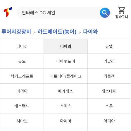
장바구니
홈
신상품
재입고
베스트
특가
이월
어종별
루어지깅장비
하드베이트(농어)
다이와
다미끼
다이와
듀엘
듀오
디아웃도어
라팔라
럭키크래프트
레토피아/플레이크
리틀잭
마리아
메가배스
배스데이
배스랜드
스미스
스톰
시마노
아이마
아피아