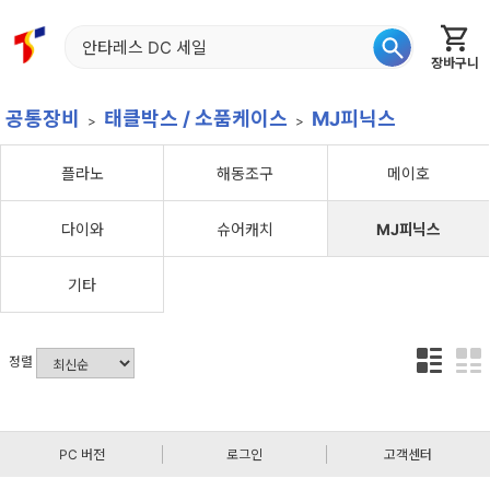
장바구니
홈
신상품
재입고
베스트
특가
이월
어종별
공통장비
태클박스 / 소품케이스
MJ피닉스
플라노
해동조구
메이호
다이와
슈어캐치
MJ피닉스
기타
정렬
PC 버전
로그인
고객센터