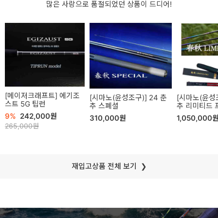
많은 사랑으로 품절되었던 상품이 드디어!
메이저크래프트
에기조
시마노(윤성조구)
24 춘
시마노(윤성
스트 5G 팁런
추 스폐셜
추 리미티드 
9
242,000원
310,000원
1,050,000
265,000
재입고상품 전체 보기