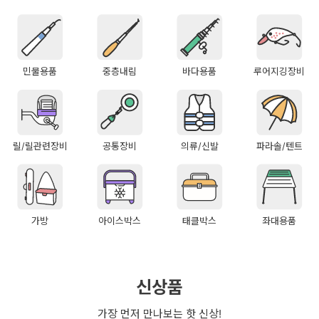
민물용품
중층내림
바다용품
루어지깅장비
릴/릴관련장비
공통장비
의류/신발
파라솔/텐트
가방
아이스박스
태클박스
좌대용품
신상품
가장 먼저 만나보는 핫 신상!