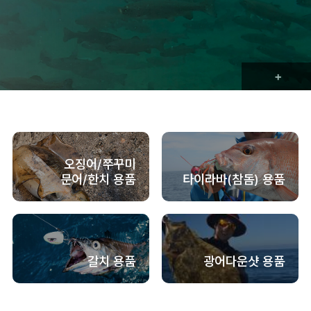
오징어/쭈꾸미
문어/한치 용품
타이라바(참돔) 용품
갈치 용품
광어다운샷 용품