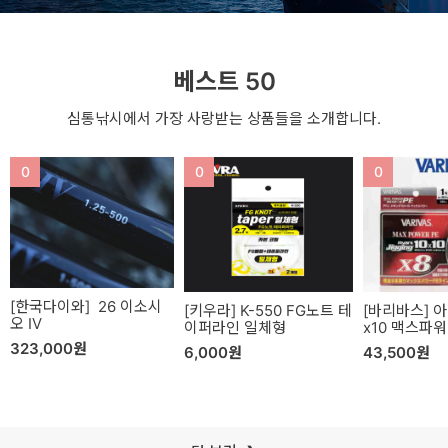
베스트 50
심통낚시에서 가장 사랑받는 상품들을 소개합니다.
한국다이와
26 이소시
키우라
K-550 FG노트 테
바리바스
아
오 Ⅳ
이퍼라인 일체형
x10 맥스파워 
m (텐바이텐)
323,000원
6,000원
43,500원