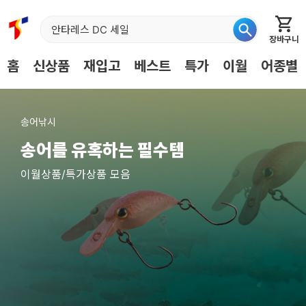
장바구니
홈
신상품
재입고
베스트
특가
이월
어종별
메
인
배
송어낚시
너
송어를 유혹하는 필수템
이월상품/특가상품 모음