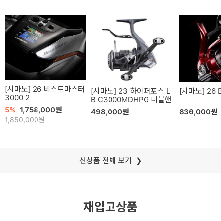
시마노
26 비스트마스터
시마노
23 하이퍼포스 L
시마노
26 
3000 2
B C3000MDHPG 더블핸
들
5
1,758,000원
498,000원
836,000원
1,850,000
신상품 전체 보기
재입고상품