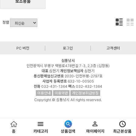
보조용품
정렬
PC 버전
로그인
고객센터
심통낚시
인천광역시 부평구 백범로478번길 7-3, 2,3층 (십정동)
대표
심현기
개인정보책임자
심현기
통신판매업신고번호
2020-인천부평-2797호
사업자 등록번호
632-10-00505
전화
032-431-1364
팩스
032-432-1364
이용안내
이용약관
개인정보취급방침
Copyright © 심통낚시 All rights reserved.
홈
카테고리
상품검색
마이페이지
최근본상품