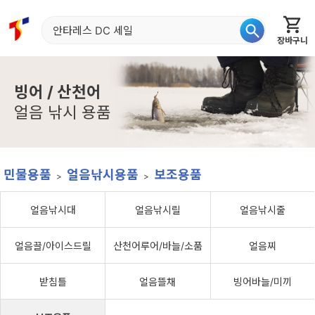
장바구니
홈
신상품
재입고
베스트
특가
이월
어종별
빙어 / 산천어
얼음 낚시 용품
민물용품
얼음낚시용품
보조용품
얼음낚시대
얼음낚시릴
얼음낚시줄
얼음끌/아이스드릴
산천어루어/바늘/소품
얼음찌
받침틀
얼음뜰채
빙어바늘/미끼