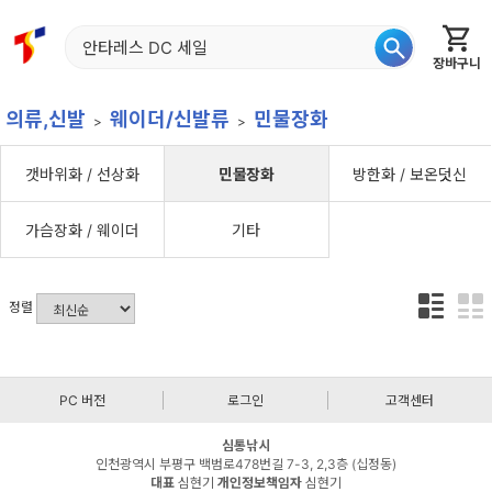
장바구니
홈
신상품
재입고
베스트
특가
이월
어종별
의류,신발
웨이더/신발류
민물장화
갯바위화 / 선상화
민물장화
방한화 / 보온덧신
가슴장화 / 웨이더
기타
정렬
PC 버전
로그인
고객센터
심통낚시
인천광역시 부평구 백범로478번길 7-3, 2,3층 (십정동)
대표
심현기
개인정보책임자
심현기