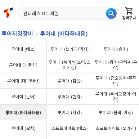
장바구니
홈
신상품
재입고
베스트
특가
이월
어종별
루어지깅장비
루어대 (바다좌대용)
루어대 (배스)
루어대 (쏘가리/꺽지)
루어대 (송어)
루어대 (농어/인쇼어/쇼
루어대 (광어/우럭-다운
루어대 (가물치)
어지깅)
샷)
루어대 (갑오징어/쭈꾸
루어대 (대구라바)
루어대 (참돔)
미)
루어대 (무늬오징어-에
루어대 (문어)
루어대 (한치)
깅)
루어대 (바다좌대용)
루어대 (지깅)
루어대 (볼락-아징)
루어대 (갈치)
소프트베이트 (배스)
소프트베이트 (쏘가리)