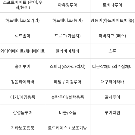
소프트베이트 (광어/우
아유잉루어
로비나루어
럭/농어)
하드베이트(쏘가리)
하드베이트(농어)
망둥어(하드베이트/바늘)
로드빌더
프로그(가물치)
러버지그 (배스)
와이어베이트/채터베이트
알라바마채비
스푼
송어루어
스피너(쏘가리/꺽지)
다운샷채비/외수질채비
참돔타이라바
메탈 / 지깅루어
대구타이라바
에기/에깅용품
볼락루어/볼락용품
갈치루어
감성돔루어
바늘/소품
루어라인
기타보조용품
로드케이스 / 보조가방