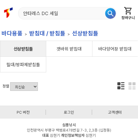
장바구니
홈
신상품
재입고
베스트
특가
이월
어종별
바다용품
받침대 / 받침틀
선상받침틀
선상받침틀
갯바위 받침대
바다양어장 받침대
릴대/방파제받침틀
정렬
PC 버전
로그인
고객센터
심통낚시
인천광역시 부평구 백범로478번길 7-3, 2,3층 (십정동)
대표
심현기
개인정보책임자
심현기