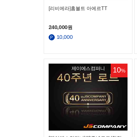
[리비에라]홈볼트 아에르TT
240,000
원
10,000
10
%