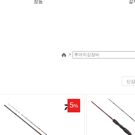
참돔
갈
>
신
5
%