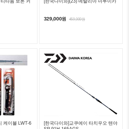
 티타늄 보론 커
[한국다이와](23) 메탈리아 마루이카
329,000
원
459,000원
 케이블 LWT-6
[한국다이와]교쿠에이 타치우오 텐야
SP 91H-165AGS