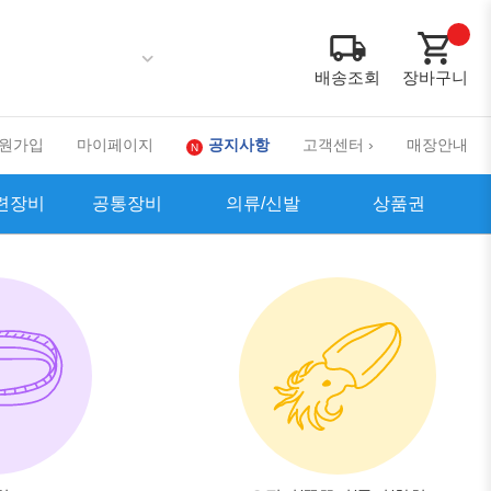
배송조회
장바구니
원가입
마이페이지
공지사항
고객센터 ›
매장안내
련장비
공통장비
의류/신발
상품권