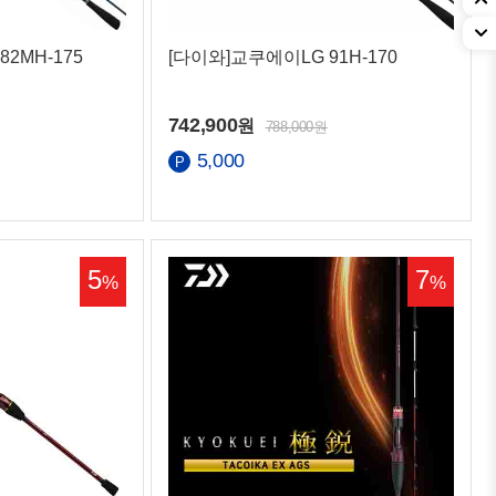
2MH-175
[다이와]교쿠에이LG 91H-170
742,900
원
788,000원
5,000
5
7
%
%