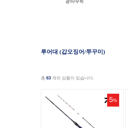
광어/우럭
루어대 (갑오징어/쭈꾸미)
총
63
개의 상품이 있습니다.
5
%