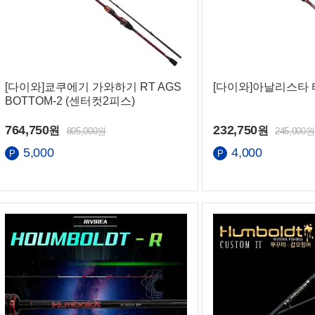
[다이와]쿄쿠에기 가와하기 RT AGS
[다이와]아날리스타
BOTTOM-2 (센터컷2피스)
764,750
232,750
원
원
805,000원
245,000원
5,000
4,000