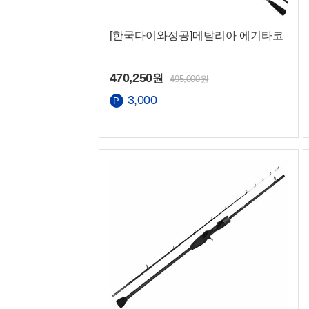
맨 아래로
[한국다이와정공]메탈리아 에기타코
470,250
원
495,000원
국민
3,000
농협