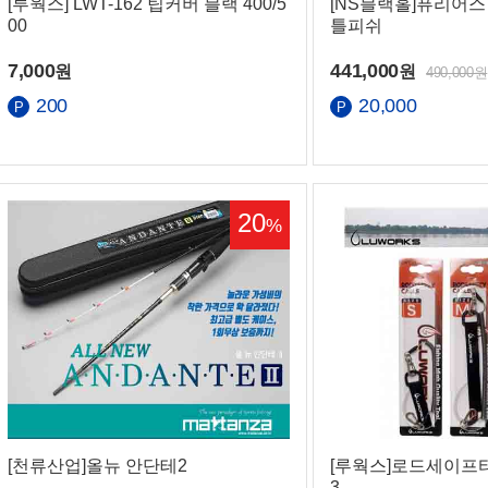
[루웍스] LWT-162 팁커버 블랙 400/5
[NS블랙홀]퓨리어스
00
틀피쉬
7,000
441,000
원
원
490,000원
200
20,000
20
%
[천류산업]올뉴 안단테2
[루웍스]로드세이프티
3