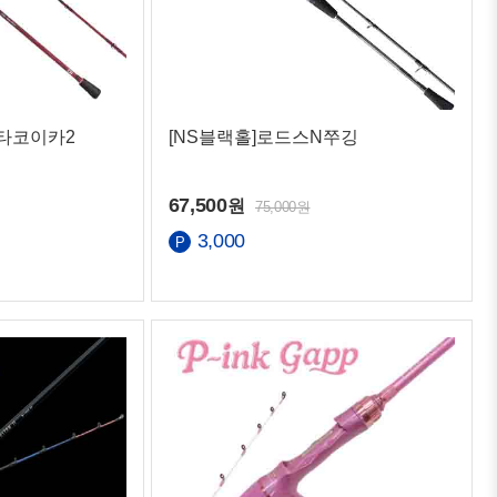
 타코이카2
[NS블랙홀]로드스N쭈깅
67,500
원
75,000원
3,000