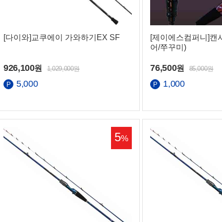
[다이와]교쿠에이 가와하기EX SF
[제이에스컴퍼니]캔
어/쭈꾸미)
926,100
76,500
원
원
1,029,000원
85,000원
5,000
1,000
화번호
5
간
%