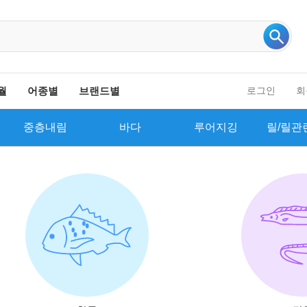
인기 검색어 더보기
월
어종별
브랜드별
로그인
회
중층내림
바다
루어지깅
릴/릴관