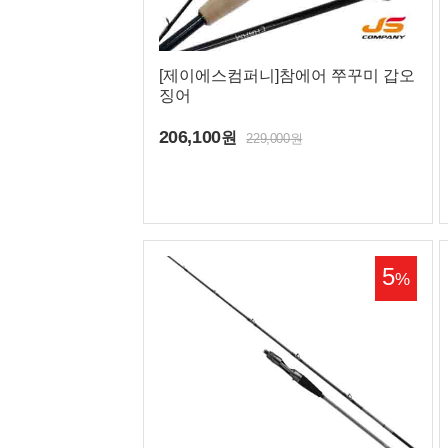
[제이에스컴퍼니]참에어 쭈꾸미 갑오
징어
206,100
원
229,000원
공지사항
고객센터 전
5
매장 영업시
%
열기/닫기
맨 위로