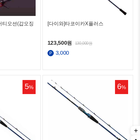
서티오션(갑오징
[다이와]타코이카X플러스
123,500
원
130,000원
3,000
5
6
%
%