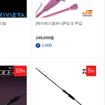
커스텀
[제이에스컴퍼니]P잉크 쭈갑
149,000
원
1,000
10
5
%
%