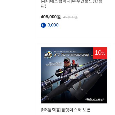
[제이에스컴퍼니]40주년로드(한정
판)
405,000
원
450,000원
3,000
10
%
[NS블랙홀]플랫마스터 보론