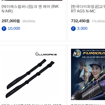
[제이에스컴퍼니]잉크 엔 에어 (INK
[한국다이와정공]교
N AIR)
RT AGS N-MC
297,000
732,450
원
원
330,000원
771,000원
10,000
3,000