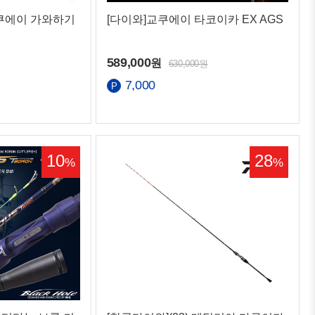
쿠에이 가와하기
[다이와]교쿠에이 타코이카 EX AGS
589,000
원
630,000원
7,000
10
28
%
%