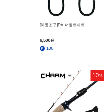
[해동조구]D비너벨트세트
6,500
원
100
10
%