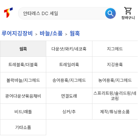
장바구니
홈
신상품
재입고
베스트
특가
이월
어종별
루어지깅장비
바늘/소품
웜훅
웜훅
다운샷/와키/네코훅
지그헤드
트레블훅/더블훅
트레일러훅
지깅용훅
볼락바늘/지그헤드
송어용훅/지그헤드
농어용훅/지그헤드
스프리트링/솔리드링/네
광어다운샷묶음채비
연결도래
코링
비드/래틀
싱커/추
제작/튜닝용소품
기타소품