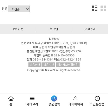
정렬
PC 버전
로그인
고객센터
심통낚시
인천광역시 부평구 백범로478번길 7-3, 2,3층 (십정동)
대표
심현기
개인정보책임자
심현기
통신판매업신고번호
2020-인천부평-2797호
사업자 등록번호
632-10-00505
전화
032-431-1364
팩스
032-432-1364
이용안내
이용약관
개인정보취급방침
Copyright © 심통낚시 All rights reserved.
홈
카테고리
상품검색
마이페이지
최근본상품