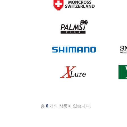
라팔라
리버올드
스미스
발케인
야리에
잭크래프
총
0
개의 상품이 있습니다.