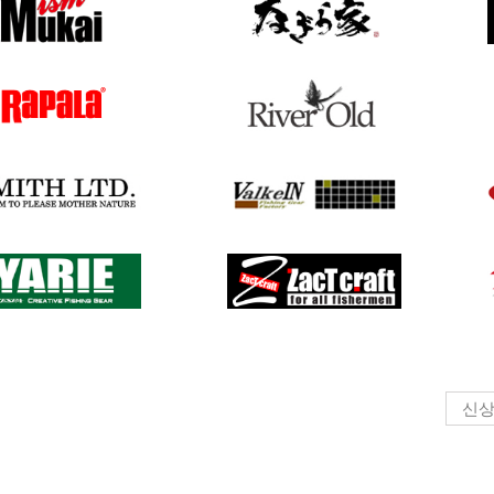
로브
로디오
밴푹
워터랜
트
집베이트
신