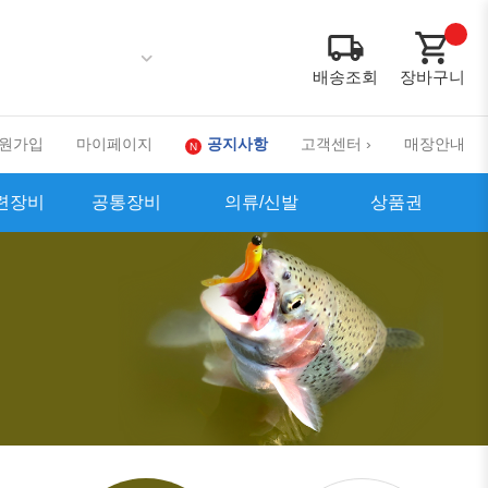
배송조회
장바구니
원가입
마이페이지
공지사항
고객센터 ›
매장안내
련장비
공통장비
의류/신발
상품권