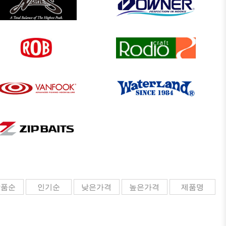
크래프트
드
상품순
인기순
낮은가격
높은가격
제품명