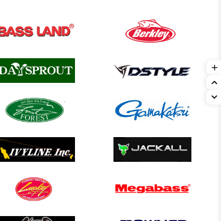
일
츠
스