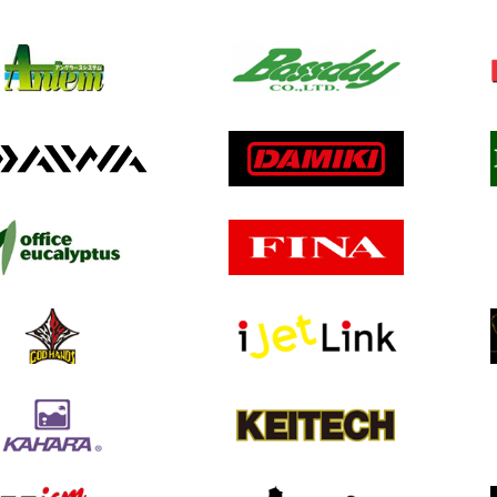
배스랜드
버클리
데이스프라우트
디스타
포레스트
가마가
크
아이비라인
쟈칼
은행
럭키크래프트
메가배
노리스
오너