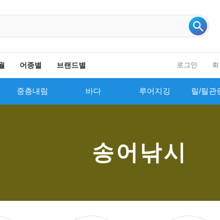
인기 검색어 더보기
월
어종별
브랜드별
로그인
회
중층내림
바다
루어지깅
릴/릴관
송어낚시