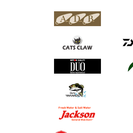
 바이트
안템
배스데이
한국다이와
다미끼
열기/닫기
맨 위로
맨 아래로
유칼립투스
피나
갓핸즈
아이젯링
국민
카하라
케이텍
농협
무카이
나부라야