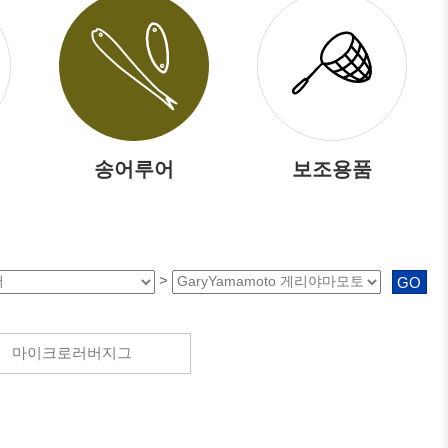
송어루어
보조용품
>
GO
마이크로러버지그