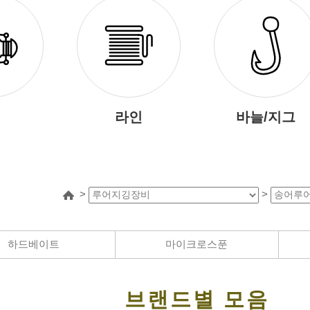
라인
바늘/지그
>
>
하드베이트
마이크로스푼
화번호
브랜드별 모음
간