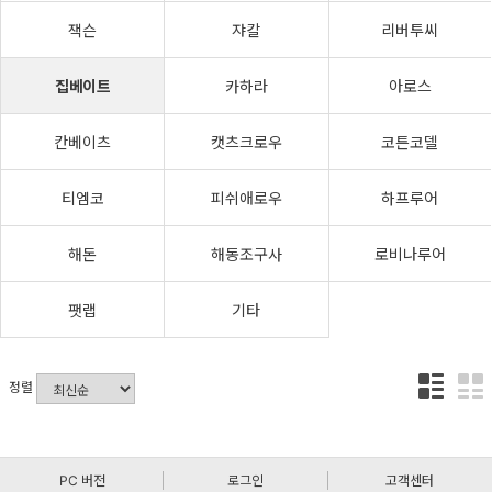
잭슨
쟈칼
리버투씨
집베이트
카하라
아로스
칸베이츠
캣츠크로우
코튼코델
티엠코
피쉬애로우
하프루어
해돈
해동조구사
로비나루어
팻랩
기타
정렬
PC 버전
로그인
고객센터