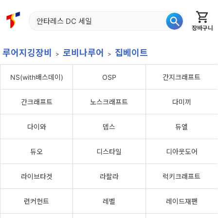
장바구니
홈
신상품
재입고
베스트
특가
이월
어종별
루어지깅장비
로비나루어
집베이트
NS(with배스데이)
OSP
간지크래프트
간크래프트
노스크래프트
다미끼
다이와
뎁스
듀엘
듀오
디스타일
디아웃도어
라이브타겟
라팔라
럭키크래프트
런커헌트
레벨
레이드재팬