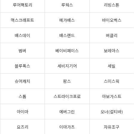
루어팩토리
루웍스
리빙스톤
맥스크래프트
메가배스
바이오벡스
배스데이
배스랜드
버클리
범버
베이비페이스
보레아스
블루폭스
세비지기어
세빌
슈어캐치
팜스
스미스윅
스톰
스트라이크프로
아보가스트
아이마
에버그린
오너(컬티바)
요즈리
이마가츠
자유조구