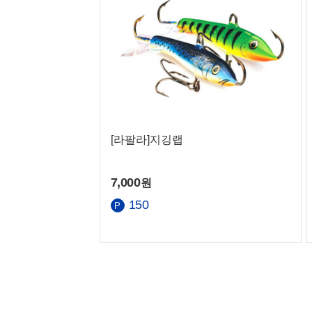
[라팔라]지깅랩
7,000
원
150