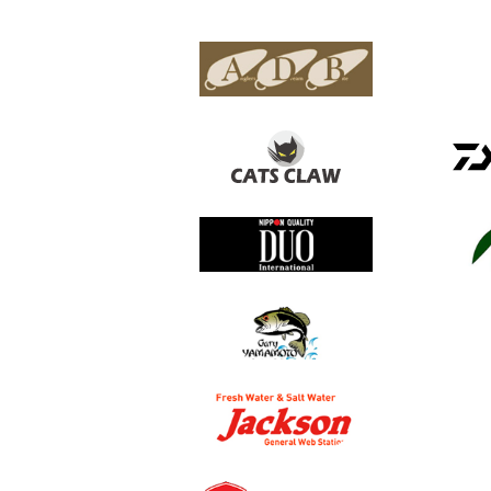
 바이트
안템
배스데이
한국다이와
다미끼
유칼립투스
피나
갓핸즈
아이젯링
카하라
케이텍
공지사항
무카이
나부라야