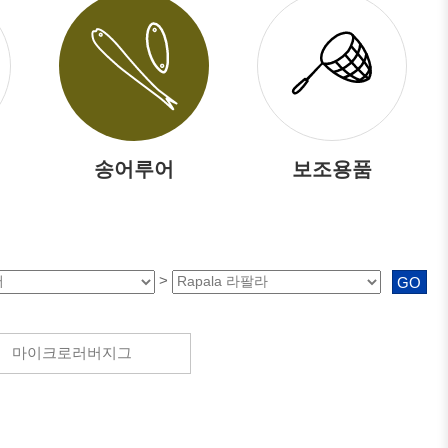
송어루어
보조용품
>
GO
마이크로러버지그