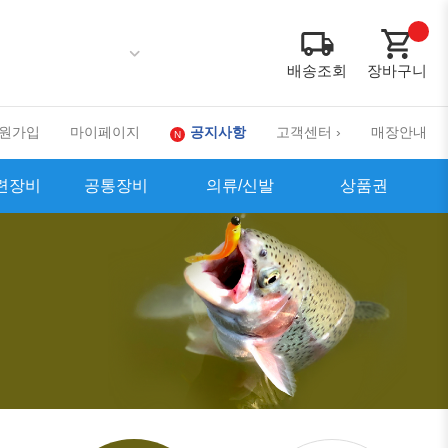
배송조회
장바구니
원가입
마이페이지
공지사항
고객센터 ›
매장안내
련장비
공통장비
의류/신발
상품권