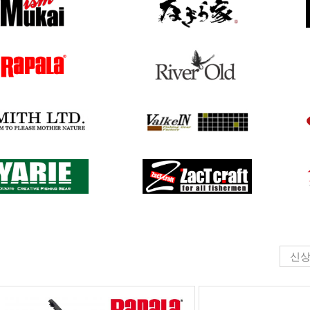
화번호
로브
로디오
간
밴푹
워터랜
트
집베이트
신
은행