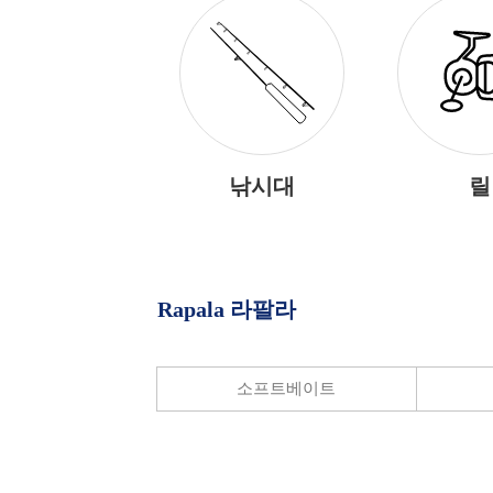
낚시대
릴
Rapala 라팔라
소프트베이트