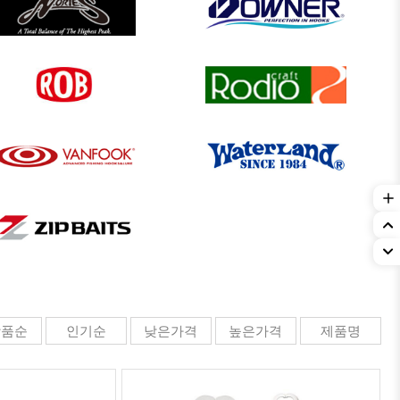
크래프트
드
상품순
인기순
낮은가격
높은가격
제품명