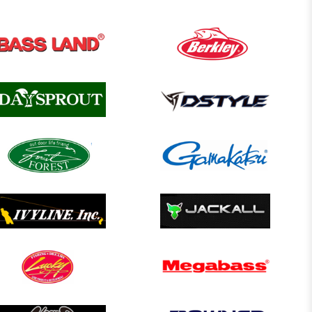
일
츠
스