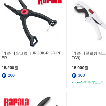
[라팔라] 알그립퍼 JRGBK-R GRIPP
[라팔라] 플로팅 립그립 
ER
FG9)
15,200
15,000
원
원
200
300
23cm스펙 추가입고!!