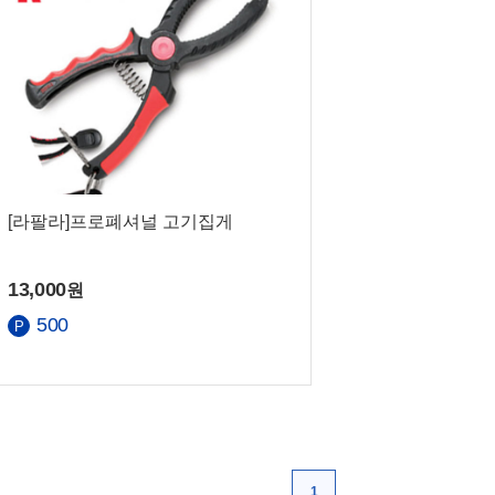
[라팔라]프로폐셔널 고기집게
13,000
원
500
1