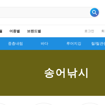
인기 검색어 더보기
월
어종별
브랜드별
로그인
회
중층내림
바다
루어지깅
릴/릴관
송어낚시