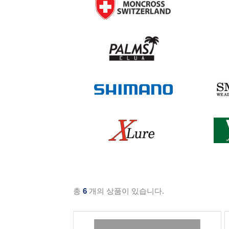
고객센터 전
라팔라
리버올드
매장 영업시
스미스
발케인
열기/닫기
야리에
잭크래프
맨 위로
맨 아래로
총
6
개의 상품이 있습니다.
국민