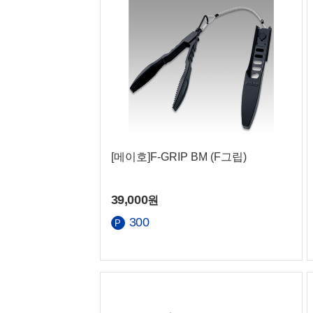
농협
[메이호]F-GRIP BM (F그립)
39,000
원
300