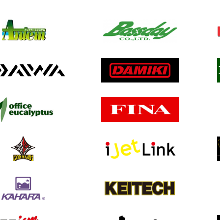
배스랜드
버클리
데이스프라우트
디스타
포레스트
가마가
크
아이비라인
쟈칼
럭키크래프트
메가배
노리스
오너