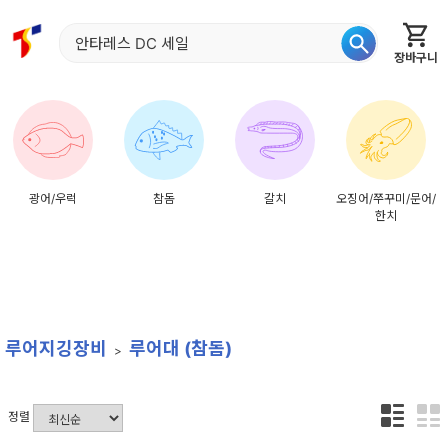
장바구니
홈
신상품
재입고
베스트
특가
이월
어종별
광어/우럭
참돔
갈치
오징어/쭈꾸미/문어/
한치
루어지깅장비
루어대 (참돔)
정렬