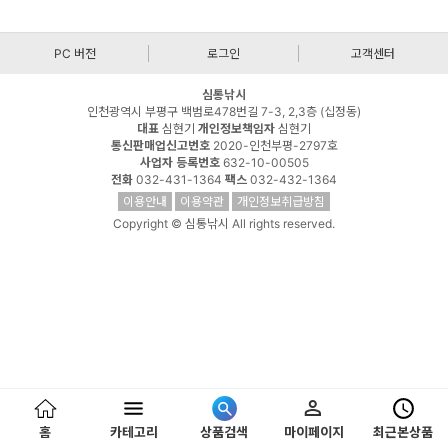
PC 버전
로그인
고객센터
심통낚시
인천광역시 부평구 백범로478번길 7-3, 2,3층 (십정동)
대표
심현기
개인정보책임자
심현기
통신판매업신고번호
2020-인천부평-2797호
사업자 등록번호
632-10-00505
전화
032-431-1364
팩스
032-432-1364
이용안내
이용약관
개인정보취급방침
Copyright © 심통낚시 All rights reserved.
홈
카테고리
상품검색
마이페이지
최근본상품