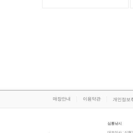
국민
농협
매장안내
이용약관
개인정보
심통낚시
대표이사 : 심현기 