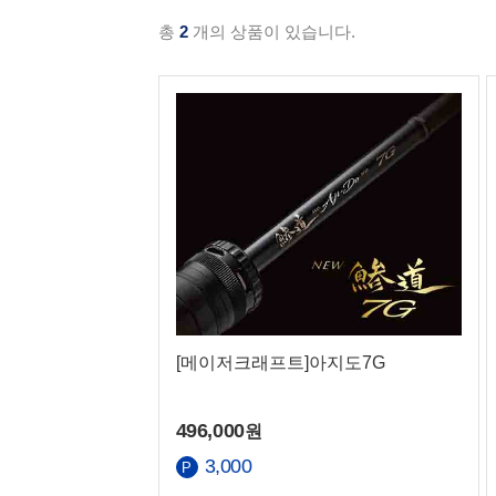
총
2
개의 상품이 있습니다.
공지사항
고객센터 전
매장 영업시
열기/닫기
맨 위로
[메이저크래프트]아지도7G
맨 아래로
496,000
원
3,000