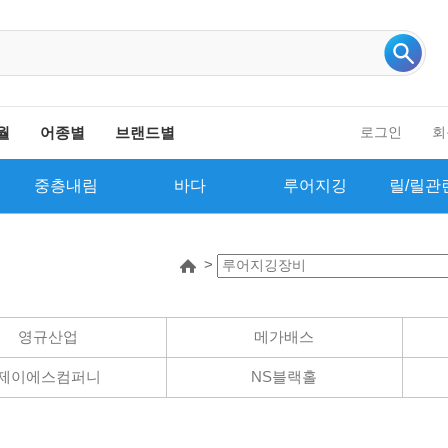
인기 검색어 더보기
월
어종별
브랜드별
로그인
회
중층내림
바다
루어지깅
릴/릴관
>
영규산업
메가배스
제이에스컴퍼니
NS블랙홀