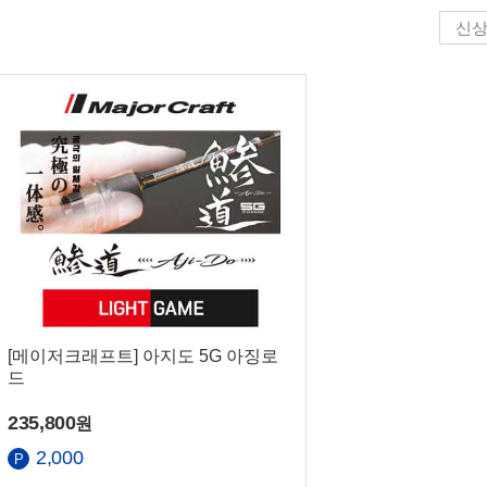
신
화번호
간
[메이저크래프트] 아지도 5G 아징로
드
235,800
원
2,000