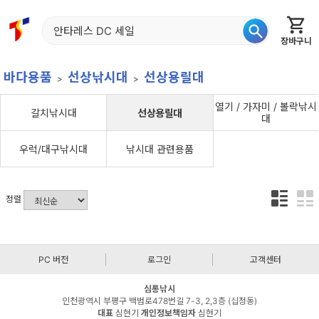
장바구니
홈
신상품
재입고
베스트
특가
이월
어종별
바다용품
선상낚시대
선상용릴대
열기 / 가자미 / 볼락낚시
갈치낚시대
선상용릴대
대
우럭/대구낚시대
낚시대 관련용품
정렬
PC 버전
로그인
고객센터
심통낚시
인천광역시 부평구 백범로478번길 7-3, 2,3층 (십정동)
대표
심현기
개인정보책임자
심현기