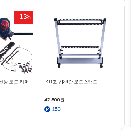
13
%
선상 로드 키퍼
[KD조구]24칸 로드스탠드
42,800
원
150