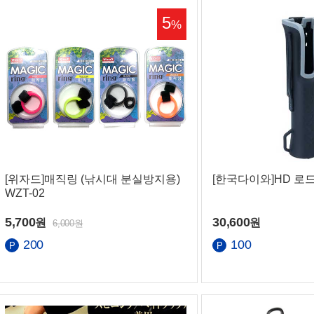
5
%
은행
[위자드]매직링 (낚시대 분실방지용)
[한국다이와]HD 로
WZT-02
5,700
30,600
원
원
6,000원
200
100