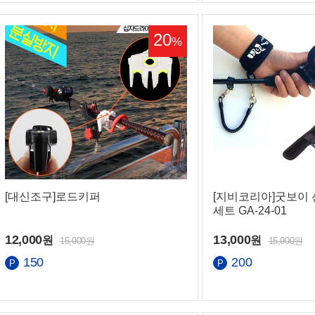
20
%
화번호
[대신조구]로드키퍼
[지비코리아]굿보이 
세트 GA-24-01
간
12,000
13,000
원
원
15,000원
15,000원
150
200