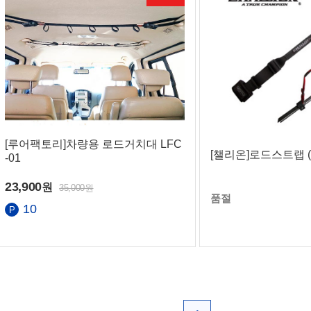
[루어팩토리]차량용 로드거치대 LFC
[챌리온]로드스트랩 (C
-01
23,900
원
35,000원
품절
10