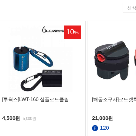
신
10
%
[루웍스]LWT-160 심플로드클립
[해동조구사]로드캣
4,500
21,000
원
원
5,000원
120