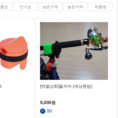
상품순
인기순
낮은가격
높은가격
제품명
쳐
[박멸상회]돌지마 (색상랜덤)
9,000
원
50