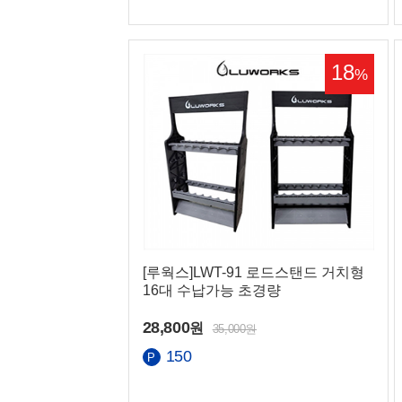
18
%
[루웍스]LWT-91 로드스탠드 거치형
16대 수납가능 초경량
28,800
원
35,000원
150