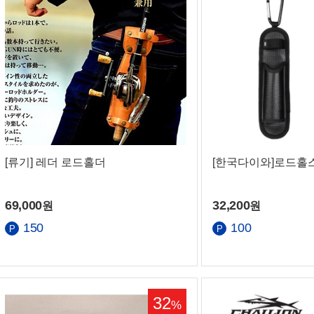
[류기] 레더 로드홀더
[한국다이와]로드홀
69,000
32,200
원
원
150
100
32
%