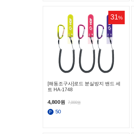
31
%
공지사항
고객센터 전
[해동조구사]로드 분실방지 밴드 세
트 HA-1748
매장 영업시
4,800
원
7,000원
50
열기/닫기