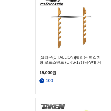
[챌리온(CHALLION)]챌리온 벽걸이
형 로드스탠드 (CRS-17) (낚싯대 거
치형)
15,000
원
100