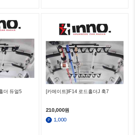
드홀더 듀얼5
[카메이트]IF14 로드홀더J 훅7
210,000
원
1,000