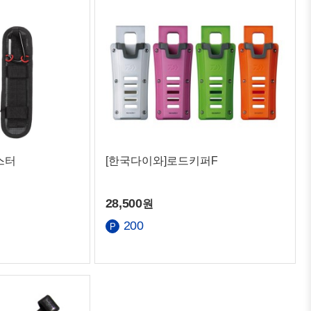
스터
[한국다이와]로드키퍼F
28,500
원
200