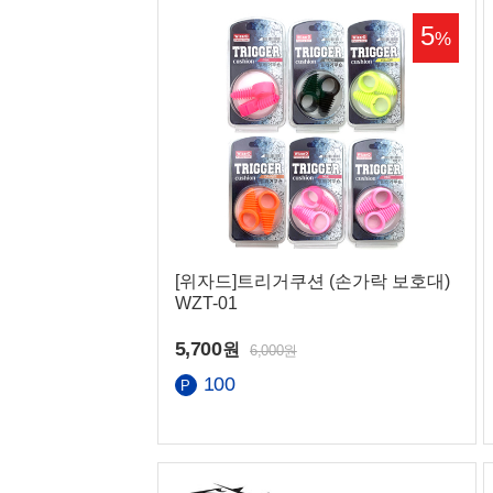
맨 위로
5
%
맨 아래로
국민
농협
[위자드]트리거쿠션 (손가락 보호대)
WZT-01
5,700
원
6,000원
100