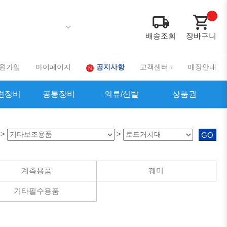
배송조회
장바구니
원가입
마이페이지
공지사항
고객센터 ›
매장안내
련장비
공통장비
의류/신발
상품권
>
>
GO
계측용품
꿰미
기타필수용품