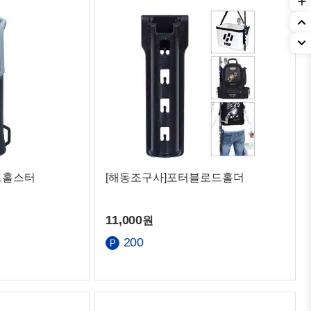
드홀스터
[해동조구사]포터블로드홀더
11,000
원
200