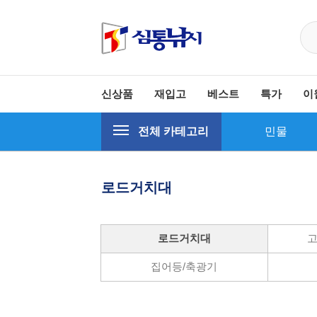
신상품
재입고
베스트
특가
이
전체 카테고리
민물
로드거치대
로드거치대
고
집어등/축광기