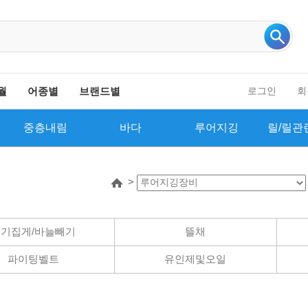
인기 검색어 더보기
월
어종별
브랜드별
로그인
회
중층내림
바다
루어지깅
릴/릴관
>
기집게/바늘빼기
뜰채
파이팅벨트
유인제및오일